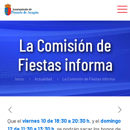
La Comisión de
Fiestas informa
Inicio
Actualidad
La Comisión de Fiestas informa
Que el
viernes 10 de 18:30 a 20:30 h.
y el
domingo
12 de 11:30 a 13:30 h.
se podrán sacar los bonos de