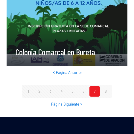
Colonia Comarcal en Bureta
Página Anterior
1
2
3
4
5
6
7
8
Página Siguiente